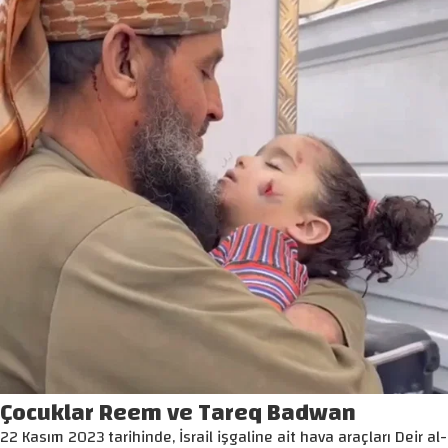
Çocuklar Reem ve Tareq Badwan
22 Kasım 2023 tarihinde, İsrail işgaline ait hava araçları Deir al-