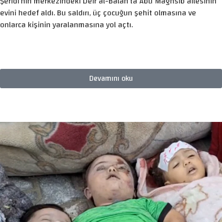
Şeridi’nin merkezindeki Deir al-Balah’ta Abu Maghsib ailesinin
evini hedef aldı. Bu saldırı, üç çocuğun şehit olmasına ve
onlarca kişinin yaralanmasına yol açtı.
Devamını oku