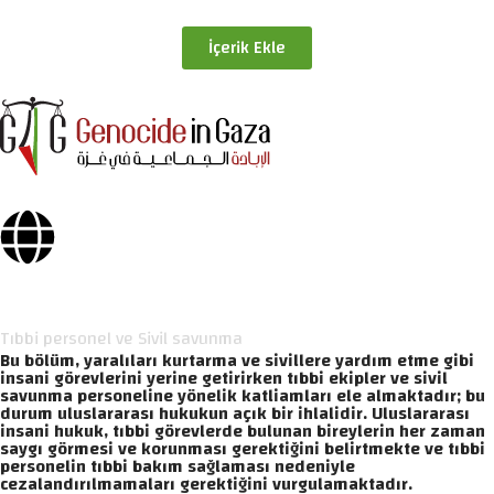
İçerik Ekle
Tıbbi personel ve Sivil savunma
Bu bölüm, yaralıları kurtarma ve sivillere yardım etme gibi
insani görevlerini yerine getirirken tıbbi ekipler ve sivil
savunma personeline yönelik katliamları ele almaktadır; bu
durum uluslararası hukukun açık bir ihlalidir. Uluslararası
insani hukuk, tıbbi görevlerde bulunan bireylerin her zaman
saygı görmesi ve korunması gerektiğini belirtmekte ve tıbbi
personelin tıbbi bakım sağlaması nedeniyle
cezalandırılmamaları gerektiğini vurgulamaktadır.