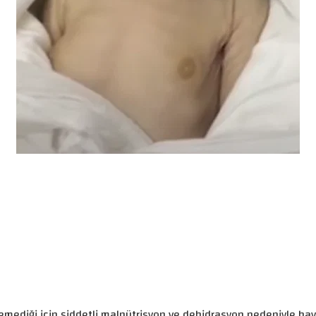
iği için şiddetli malnütrisyon ve dehidrasyon nedeniyle hayatın