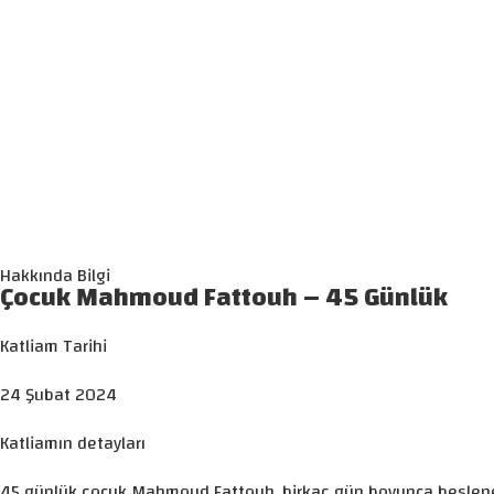
Hakkında Bilgi
Çocuk Mahmoud Fattouh – 45 Günlük
Katliam Tarihi
24 Şubat 2024
Katliamın detayları
45 günlük çocuk Mahmoud Fattouh, birkaç gün boyunca beslenemed