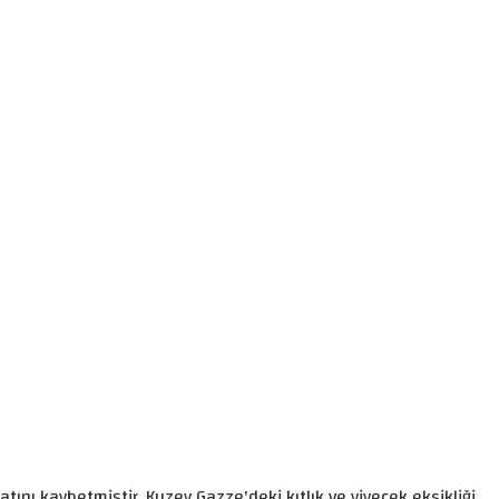
ı kaybetmiştir. Kuzey Gazze'deki kıtlık ve yiyecek eksikliği