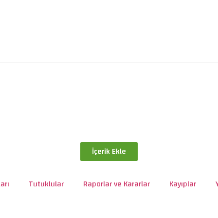
İçerik Ekle
arı
Tutuklular
Raporlar ve Kararlar
Kayıplar