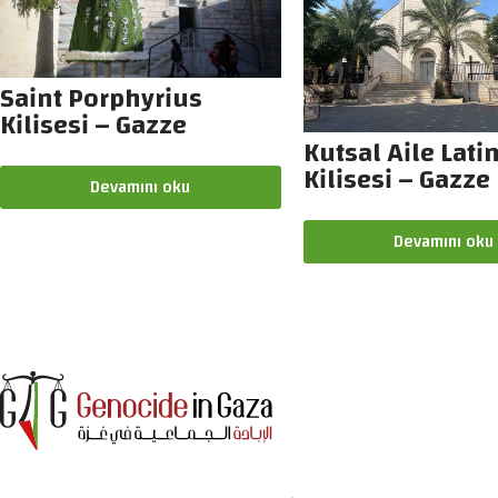
Saint Porphyrius
Kilisesi – Gazze
Kutsal Aile Lati
Kilisesi – Gazze
Devamını oku
Devamını oku