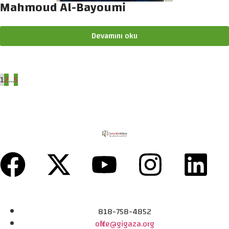
Mahmoud Al-Bayoumi
Devamını oku
1
2
…
5
818-758-4852
office@gigaza.org