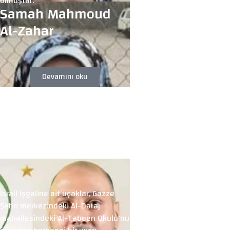
olmuştur.
Samah Mahmoud
Al-Zahar
Devamını oku
İsrail işgaline ait uçaklar, Gazze
Şehri merkezindeki Al-Daraj
mahallesindeki Al-Tabeen Okulu'nu