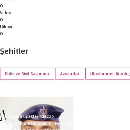
0
Video
0
Hikaye
0
Şehitler
Polis ve Sivil Savunma
Avukatlar
Uluslararası Kurulu
İsrail işgali uçakları, Gazze
Şeridi'nin merkezindeki Al-Nuseirat