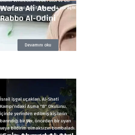
alarm vermeden hedef aldı ve bu
Wafaa Ali Abed-
durum onun şehit olmasına yol açtı.
Rabbo Al-Odini
Devamını oku
İsrail işgal uçakları, Al-Shati
Kampı'ndaki Asma "B" Okulunu,
içinde yerinden edilmiş kişilerin
barındığı bir yer, önceden bir uyarı
veya bildirim olmaksızın bombaladı.