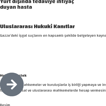
Yurt dışında tedaviye ihtiyaç
duyan hasta
Uluslararası Hukuki Kanıtlar
Gazze’deki işgal suçlarını en kapsamlı şekilde belgeleyen kaynak
Hukuki Destek
Uluslararası mahkemeler ve kuruluşlarla iş birliği yapmaya ve in
faillerinin ulusal ve uluslararası mahkemelerde hesap vermesini 
Resim