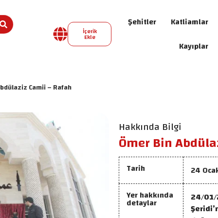
Şehitler
Katliamlar
İçerik
Ekle
Kayıplar
bdülaziz Camii – Rafah
Hakkında Bilgi
Ömer Bin Abdülaz
Tarih
24 Oca
Yer hakkında
24/01/2
detaylar
Şeridi’