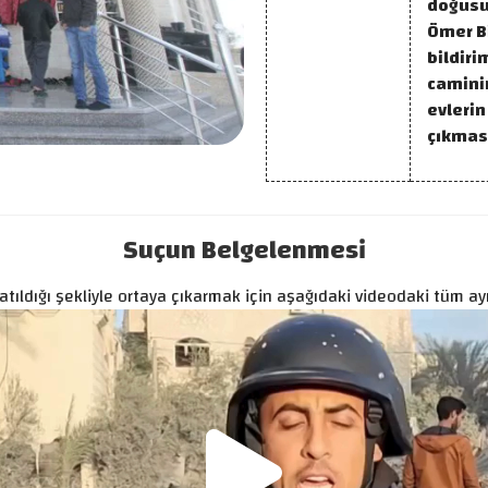
doğusu
Ömer Bi
bildiri
camini
evlerin
çıkmas
Suçun Belgelenmesi
tıldığı şekliyle ortaya çıkarmak için aşağıdaki videodaki tüm ayrı