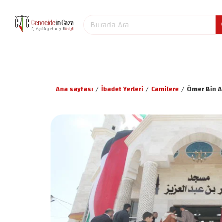
Ana sayfası
/
İbadet Yerleri
/
Camilere
/
Ömer Bin A