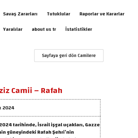
Savaş Zararları
Tutuklular
Raporlar ve Kararlar
Yaralılar
about us tr
İstatistikler
Sayfaya geri dön Camilere
iz Camii – Rafah
k 2024
024 tarihinde, İsrail işgal uçakları, Gazze
nin güneyindeki Rafah Şehri’nin