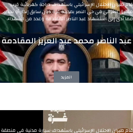
قام طيران الاحتلال الإسرائيلي باستهداف دراجة كهربائية قرب
مفترق الغزالي في حي النصر بمدينة غزة دون سابق إنذار أو تحذير،
مما أدى إلى استشهاد عبد الناصر المقادمة وعدد من الشهداء.
عبد الناصر محمد عبد العزيز المقادمة
المزيد
قام طيران الاحتلال الإسرائيلي باستهداف سيارة مدنية في منطقة