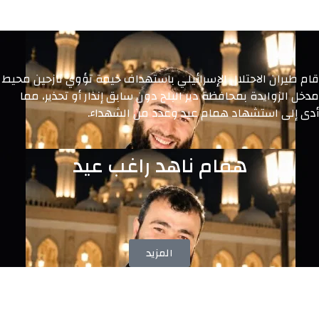
قام طيران الاحتلال الإسرائيلي باستهداف خيمة تؤوي نازحين محيط
مدخل الزوايدة بمحافظة دير البلح دون سابق إنذار أو تحذير، مما
أدى إلى استشهاد همام عيد وعدد من الشهداء.
همام ناهد راغب عيد
المزيد