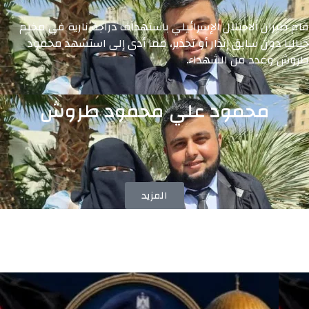
قام طيران الاحتلال الإسرائيلي باستهداف دراجة نارية في مخيم
جباليا دون سابق إنذار أو تحذير، مما أدى إلى استشهد محمود
طروش وعدد من الشهداء.
محمود علي محمود طروش
المزيد