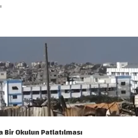
ı
a Bir Okulun Patlatılması