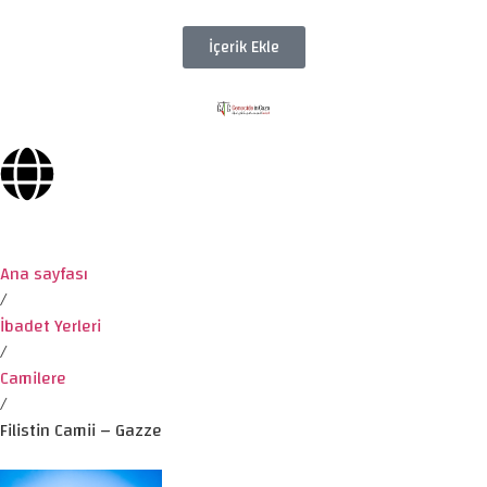
İçerik Ekle
Ana sayfası
/
İbadet Yerleri
/
Camilere
/
Filistin Camii – Gazze