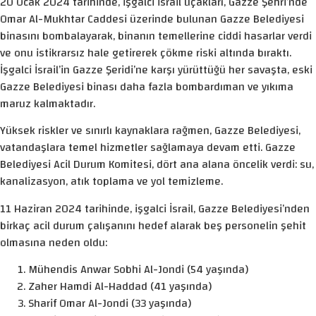
20 Ocak 2024 tarihinde, işgalci İsrail uçakları, Gazze Şehri’nde
Omar Al-Mukhtar Caddesi üzerinde bulunan Gazze Belediyesi
binasını bombalayarak, binanın temellerine ciddi hasarlar verdi
ve onu istikrarsız hale getirerek çökme riski altında bıraktı.
İşgalci İsrail’in Gazze Şeridi’ne karşı yürüttüğü her savaşta, eski
Gazze Belediyesi binası daha fazla bombardıman ve yıkıma
maruz kalmaktadır.
Yüksek riskler ve sınırlı kaynaklara rağmen, Gazze Belediyesi,
vatandaşlara temel hizmetler sağlamaya devam etti. Gazze
Belediyesi Acil Durum Komitesi, dört ana alana öncelik verdi: su,
kanalizasyon, atık toplama ve yol temizleme.
11 Haziran 2024 tarihinde, işgalci İsrail, Gazze Belediyesi’nden
birkaç acil durum çalışanını hedef alarak beş personelin şehit
olmasına neden oldu:
Mühendis Anwar Sobhi Al-Jondi (54 yaşında)
Zaher Hamdi Al-Haddad (41 yaşında)
Sharif Omar Al-Jondi (33 yaşında)