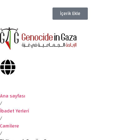
İçerik Ekle
Ana sayfası
/
İbadet Yerleri
/
Camilere
/