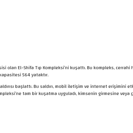
tesisi olan El-Shifa Tıp Kompleksi’ni kuşattı. Bu kompleks, cerr
apasitesi 564 yataktır.
dırısı başlattı. Bu saldırı, mobil iletişim ve internet erişimini et
p Kompleksi’ne tam bir kuşatma uyguladı, kimsenin girmesine veya