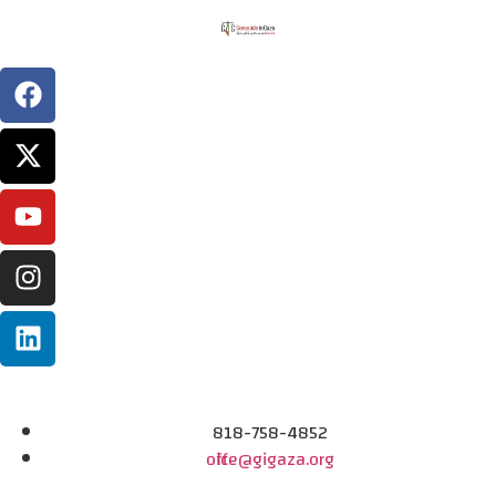
818-758-4852
office@gigaza.org