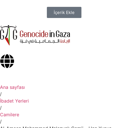
İçerik Ekle
Ana sayfası
/
İbadet Yerleri
/
Camilere
/