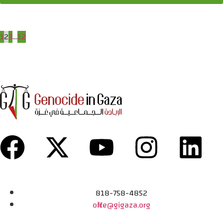
1
2
3
…
12
818-758-4852
office@gigaza.org