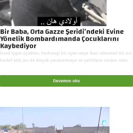
Bir Baba, Orta Gazze Şeridi’ndeki Evine
Yönelik Bombardımanda Çocuklarını
Kaybediyor
İsrail işgal uçakları, herhangi bir uyarı veya ikaz olmadan bir evi
hedef aldı, bu da birçok yaralanmaya ve şehitlere neden oldu.
Devamını oku