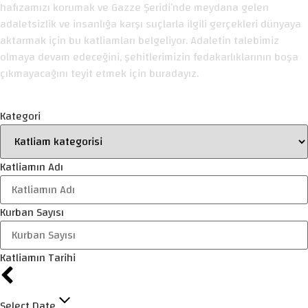
hafızamızı korumak ve Gazze Şeridi’nde meydana gelen
adaletsizlik ve insanlığa karşı suçlarla ilgili gerçekleri dünyaya
aktarmak için bu katliamları belgeliyor. Adaletin talebimiz
olmaya devam edeceğini, şehitlerimizin fedakarlıklarının boşa
çıkmayacağını teyit etmek için buradayız.
Kategori
Katliamın Adı
Kurban Sayısı
Katliamın Tarihi
Select Date