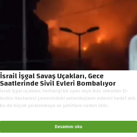
İsrail İşgal Savaş Uçakları, Gece
Saatlerinde Sivil Evleri Bombalıyor
İsrail işgal uçakları, herhangi bir uyarı veya ikaz olmadan El-
Kudüs Hastanesi çevresindeki vatandaşların evlerini hedef aldı,
bu da birçok yaralanmaya ve şehitlere neden oldu.
Devamını oku