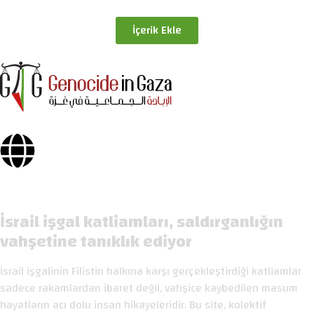
İçerik Ekle
İsrail işgal katliamları, saldırganlığın
vahşetine tanıklık ediyor
İsrail işgalinin Filistin halkına karşı gerçekleştirdiği katliamlar
sadece rakamlardan ibaret değil, vahşice kaybedilen masum
hayatların acı dolu insan hikayeleridir. Bu site, kolektif