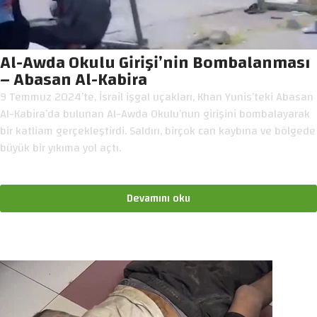
Al-Awda Okulu Girişi’nin Bombalanması
– Abasan Al-Kabira
9 Temmuz 2024’te, İsrail işgal uçakları, Khan Yunis’teki Abasan
Al-Kabira’da bulunan Al-Awda Okulu’nun girişini bombalayarak
bir katliam gerçekleştirdi. Saldırı, birçok can kaybına ve bölgede
büyük bir yıkıma yol açtı.
Devamını oku