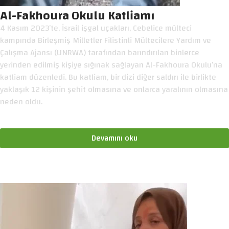
Al-Fakhoura Okulu Katliamı
4 Kasım 2023’te, İsrail işgal uçakları, Cebelice mülteci
kampında Birleşmiş Milletler Filistinli Mültecilere Yardım ve
Çalışma Ajansı (UNRWA) tarafından barındırılan binlerce
yerinden edilmiş kişiye sığınak sağlayan Al-Fakhoura Okulu’na
katliam düzenledi. Bu katliam, bir dizi diğer saldırı ile birlikte
yaklaşık 12 kişinin şehit olmasına ve onlarca yaralının olmasına
neden oldu.
Devamını oku