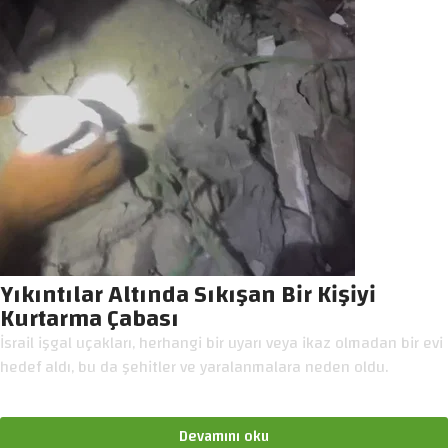
Yıkıntılar Altında Sıkışan Bir Kişiyi
Kurtarma Çabası
İsrail işgal uçakları, herhangi bir uyarı veya ikaz olmadan bir evi
hedef aldı, bu da şehitler ve yaralanmalara neden oldu.
Devamını oku