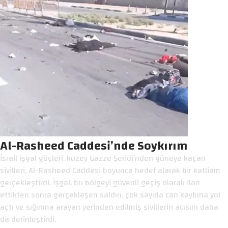
Al-Rasheed Caddesi’nde Soykırım
İsrail işgal güçleri, kuzey Gazze Şeridi’nden güneye kaçan
sivilleri, Al-Rasheed Caddesi boyunca hedef alarak bir katliam
gerçekleştirdi. İşgal, bu bölgeyi güvenli geçiş olarak ilan
ettikten sonra gerçekleşen saldırı, çok sayıda can kaybına yol
açtı ve sığınma arayan yerinden edilmiş sivillerin acısını daha
da derinleştirdi.