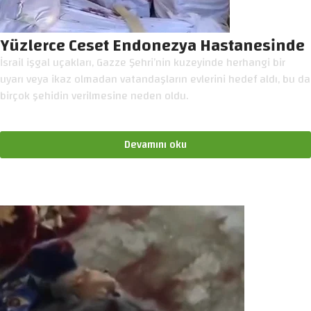
Yüzlerce Ceset Endonezya Hastanesinde
İsrail işgal uçakları, Gazze Şehri’nin kuzeyinde herhangi bir
uyarı veya ikaz olmadan vatandaşların evlerini hedef aldı, bu da
birçok şehidin verilmesine neden oldu.
Devamını oku