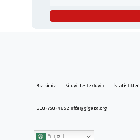
Biz kimiz
Siteyi destekleyin
İstatistikler
818-758-4852
office@gigaza.org
العربية