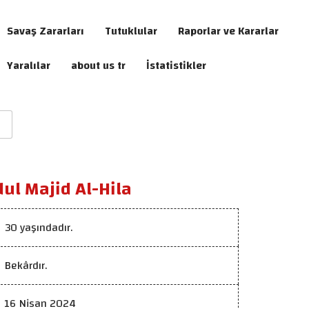
Savaş Zararları
Tutuklular
Raporlar ve Kararlar
Yaralılar
about us tr
İstatistikler
ul Majid Al-Hila
30 yaşındadır.
Bekârdır.
16 Nisan 2024