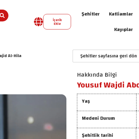
Şehitler
Katliamlar
İçerik
Ekle
Kayıplar
jid Al-Hila
Şehitler sayfasına geri dön
Hakkında Bilgi
Yousuf Wajdi Abd
Yaş
Medeni Durum
Şehitlik tarihi