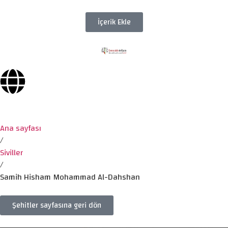
İçerik Ekle
Ana sayfası
/
Siviller
/
Samih Hisham Mohammad Al-Dahshan
Şehitler sayfasına geri dön