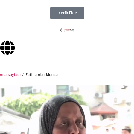
İçerik Ekle
Ana sayfası
/
Fathia Abu Mousa