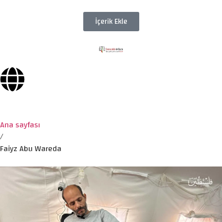
İçerik Ekle
Ana sayfası
/
Faiyz Abu Wareda