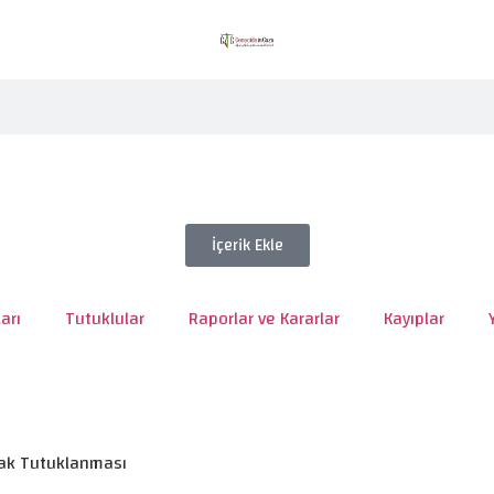
İçerik Ekle
arı
Tutuklular
Raporlar ve Kararlar
Kayıplar
rak Tutuklanması