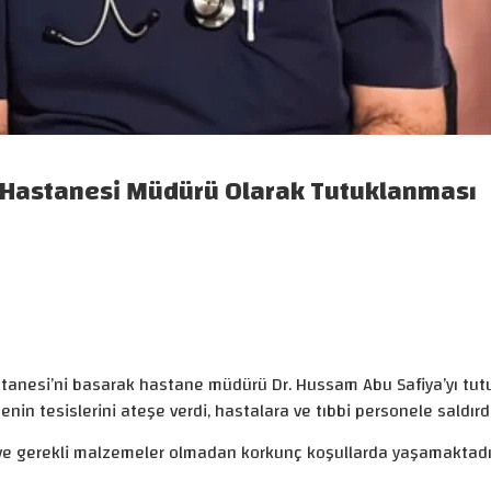
 Hastanesi Müdürü Olarak Tutuklanması
astanesi’ni basarak hastane müdürü Dr. Hussam Abu Safiya’yı tutu
enin tesislerini ateşe verdi, hastalara ve tıbbi personele saldırdı
k ve gerekli malzemeler olmadan korkunç koşullarda yaşamaktadı