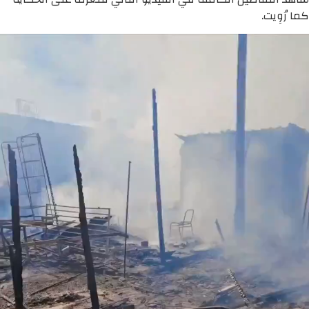
كما رُوِيت.