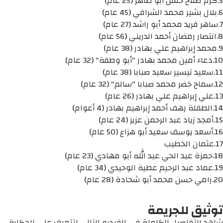
5.كرم صلاح حسن أبو ظاهر (25 عام)
6.بلال بشير محمد الشرافي (45 عام)
7.ساهر فريد محمد أبو راشد (27 عام)
8.انتصار رمضان أحمد الدريني (56 عام)
9.محمد إبراهيم علي بهادر (38 عام)
10.دعاء أمين محمد بهادر "أبو وطفة" (32 عام)
11.سعيد تيسير سعيد صبابا (38 عام)
12.سماح خضر محمد صبابا "سالم" (32 عام)
13.علي إبراهيم علي بهادر (26 عام)
14.الطفلة رهف أحمد إبراهيم بهادر (4 أعوام)
15.أمجد زياد عبد الرحمن عزيز (24 عام)
16.أسعد يوسف سعيد أبو هزاع (50 عام)
17.عثمان الخطيب
18.حمزة عبد الحي عبد الله أبو مهادي (23 عام)
19.عماد عبد الرحيم عطية الوحيدي (34 عام)
20.رامي حسن محمد أبو شحادة (28 عام)
توثيق للجريمة
شاهد التفاصيل الكاملة في الفيديو التالي لتتعرف على الحكاية