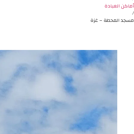
أماكن العبادة
/
مسجد المحطة – غزة