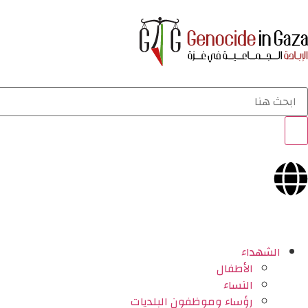
الشهداء
الأطفال
النساء
رؤساء وموظفون البلديات