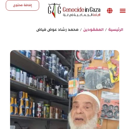
إضافة محتوى
Support the site
الرئيسية
/
المفقودين
/
محمد رشاد عوض فياض