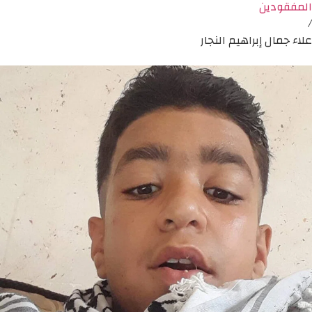
المفقودين
/
علاء جمال إبراهيم النجار