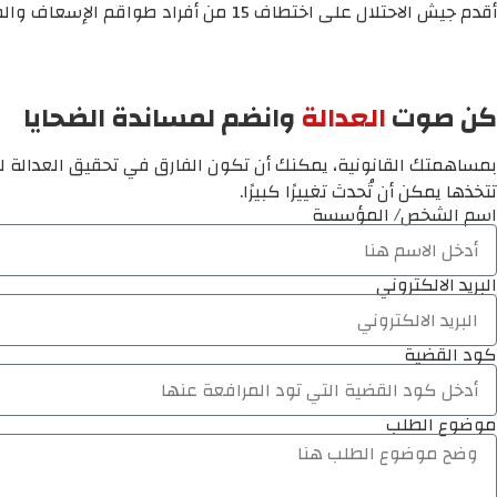
أقدم جيش الاحتلال على اختطاف 15 من أفراد طواقم الإسعاف والطوارئ والدفاع المدني في محافظة رفح جنوب قطاع غزة، أثناء تأدية واجبهم الإنساني في إنقاذ الأرواح وإغاثة المنكوبين.
كن صوت
العدالة
وانضم لمساندة الضحايا
بمساهمتك القانونية، يمكنك أن تكون الفارق في تحقيق العدالة لم
تتخذها يمكن أن تُحدث تغييرًا كبيرًا.
اسم الشخص/ المؤسسة
البريد الالكتروني
كود القضية
موضوع الطلب