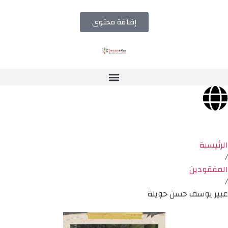
إضافة محتوى
الرئيسية
/
المفقودين
/
عبير يوسف حسن حويلة