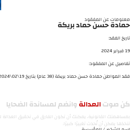
معلومات عن المفقود
حمادة حسن حماد بريكة
تاريخ الفقد:
19 فبراير 2024
تفاصيل عن المفقود:
فقد المواطن حمادة حسن حماد بريكة (38 عام) بتاريخ 19\02\2024 في محافظة خانيونس جنوب قطاع غزة.
كن صوت
العدالة
وانضم لمساندة الضحايا
بمساهمتك القانونية، يمكنك أن تكون الفارق في تحقيق العدالة لم
تتخذها يمكن أن تُحدث تغييرًا كبيرًا.
اسم الشخص/ المؤسسة