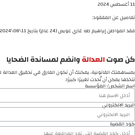
11 أغسطس 2024
تفاصيل عن المفقود:
فقد المواطن إبراهيم طه غازي عويص (24 عام) بتاريخ 11\08\2024 في محافظة خانيونس جنوب قطاع غزة.
كن صوت
العدالة
وانضم لمساندة الضحايا
بمساهمتك القانونية، يمكنك أن تكون الفارق في تحقيق العدالة لم
تتخذها يمكن أن تُحدث تغييرًا كبيرًا.
اسم الشخص/ المؤسسة
البريد الالكتروني
كود القضية