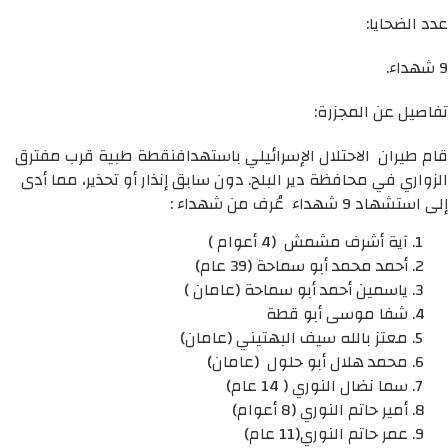
عدد الضحايا:
9 شهداء.
تفاصيل عن المجزرة:
قام طيران الاحتلال الإسرائيلي باستهدافنقطة طبية قرب مفترق
الزواري في محافظة دير البلح. دون سابق إنذار أو تحذير، مما أدى
إلى استشهاد 9 شهداء عُرف من شهداء :
آية أشرف مشمش (4 أعوام )
أحمد محمد أبو سماحة (39 عام)
ياسمين أحمد أبو سماحة (عامان )
شفا موسى أبو قطة
معتز بالله سيف البهتيني (عامان)
محمد هلال أبو حلول (عامان)
سما نضال النوري ( 14 عام)
أمير حاتم النوري (8 أعوام)
عمر حاتم النوري(11 عام)