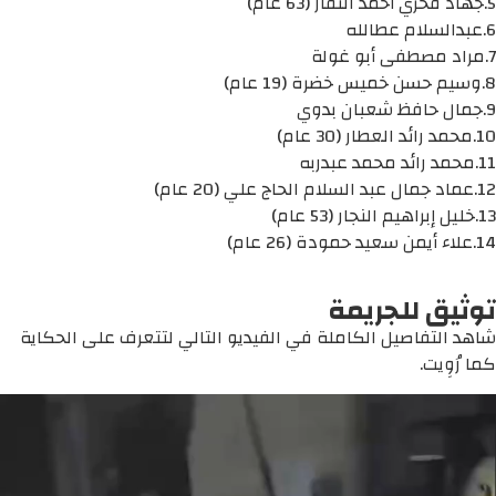
5.جهاد فخري أحمد النفار (63 عام)
6.عبدالسلام عطالله
7.مراد مصطفى أبو غولة
8.وسيم حسن خميس خضرة (19 عام)
9.جمال حافظ شعبان بدوي
10.محمد رائد العطار (30 عام)
11.محمد رائد محمد عبدربه
12.عماد جمال عبد السلام الحاج علي (20 عام)
13.خليل إبراهيم النجار (53 عام)
14.علاء أيمن سعيد حمودة (26 عام)
توثيق للجريمة
شاهد التفاصيل الكاملة في الفيديو التالي لتتعرف على الحكاية
كما رُوِيت.