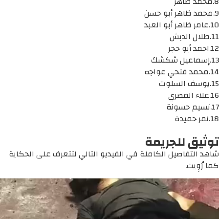
8.محمد ظاهر
9.محمد ظاهر أبو حسن
10.عامر ظاهر أبو العبد
11.طلال الدبش
12.احمد أبو حجر
13.إسماعيل شكشك
14.محمد فتحي عواجه
15.يوسف السلوت
16.علاء المصري
17.نسيم حسونة
18.نمر حميدة
توثيق للجريمة
شاهد التفاصيل الكاملة في الفيديو التالي لتتعرف على الحكاية
كما رُوِيت.