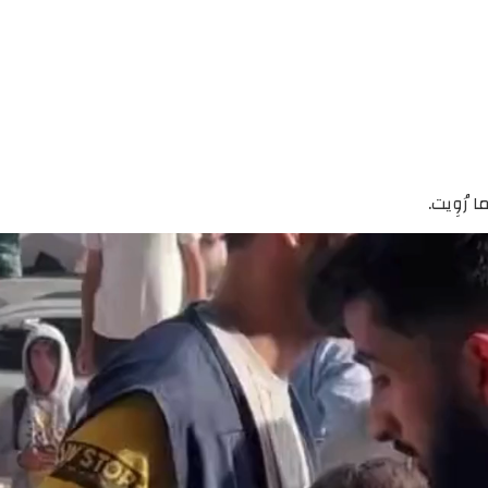
رُوِيت.