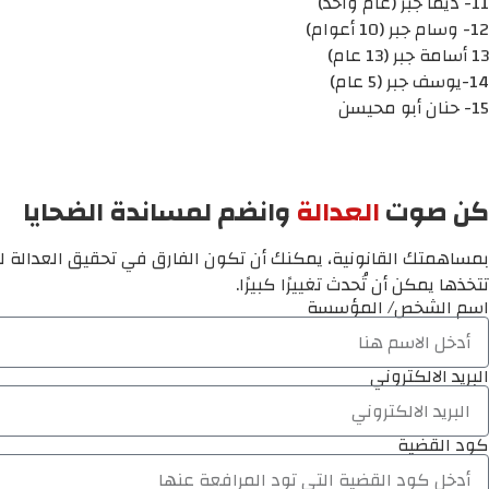
11- ديما جبر (عام واحد)
12- وسام جبر (10 أعوام)
13 أسامة جبر (13 عام)
14-يوسف جبر (5 عام)
15- حنان أبو محيسن
كن صوت
العدالة
وانضم لمساندة الضحايا
بمساهمتك القانونية، يمكنك أن تكون الفارق في تحقيق العدالة لم
تتخذها يمكن أن تُحدث تغييرًا كبيرًا.
اسم الشخص/ المؤسسة
البريد الالكتروني
كود القضية