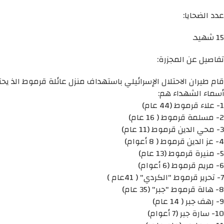
عدد الضحايا:
15 شهيد.
تفاصيل عن المجزرة:
قام طيران الاحتلال الإسرائيلي باستهداف منزل عائلة قرموط الذ يحتوي 
أسماء الشهداء هم:
1- علاء قرموط (44 عام)
2- مسلمة قرموط ( 16 عام)
3- محي الدين قرموط (11 عام)
4- عز الدين قرموط ( 8 أعوام)
5- منيرة قرموط (13 عام)
6- مريم قرموط (6 أعوام)
7- تحرير قرموط "الكردي" ( 41عام )
8- هالة قرموط "جبر" (35 عام)
9- رهف جبر ( 14 عام)
10- سارة جبر (7 أعوام)