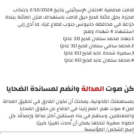
قامت مدفعية الاحتلال الإسرائيلي بتاريخ 2/10/2024 بارتكاب
مجزرة بحق عائلة قديح حيق قامت باستهداف منزل العائلة ببلدة
خزاعة في محافظة خانيونس جنوب قطاع غزة، ما أدى إلى
استشهاد 4 شهداء وهم:
1.جهاد محمد سلمان قديح (33 عام)
2.محمد سامي سلمان قديح (31 عام)
3.سميرة شحدة عابد قديح (61 عام)
4.محمد سلمان عابد قديح (65 عام)
كن صوت
العدالة
وانضم لمساندة الضحايا
بمساهمتك القانونية، يمكنك أن تكون الفارق في تحقيق العدالة
لمن لا صوت لهم. انضم إلينا في الدفاع عن حقوق الضحايا
والمعتقلين، وساهم في بناء مستقبل أكثر عدالة وإنصافًا. كل
خطوة صغيرة تتخذها يمكن أن تُحدث تغييرًا كبيرًا.
اسم الشخص/ المؤسسة