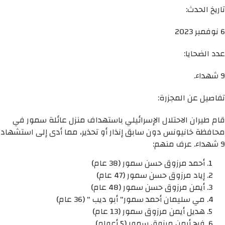
تاريخ الحدث:
6 نوفمبر 2023
عدد الضحايا:
9 شهداء.
تفاصيل عن المجزرة:
قام طيران الاحتلال الإسرائيلي باستهداف منزل عائلة سمور في
محافظة خانيونس دون سابق إنذار أو تحذير، مما أدى إلى استشهاد
9 شهداء. عرف منهم:
أحمد مرزوق حسن سمور (38 عام)
إياد مرزوق حسن سمور (47 عام)
أيمن مرزوق حسن سمور (48 عام)
مي سليمان أحمد سمور" أبو ديب " (36 عام)
هديل أيمن مرزوق سمور (13 عام)
فرح أيمن مرزوق سمور (5 أعوام).