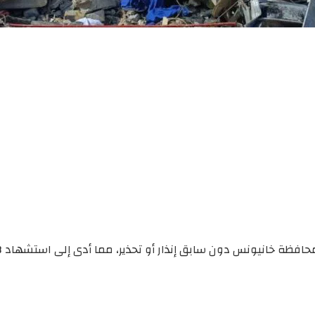
يونس دون سابق إنذار أو تحذير، مما أدى إلى استشهاد 8 شهداء. عرف منهم: