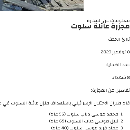
معلومات عن المجزرة
مجزرة عائلة سلوت
تاريخ الحدث:
8 نوفمبر 2023
عدد الضحايا:
8 شهداء.
تفاصيل عن المجزرة:
قام طيران الاحتلال الإسرائيلي باستهداف منزل عائلة السلوت في محافظة خان
محمد موسى دياب سلوت (56 عام)
نبيل موسى دياب السلوت (69 عام)
عماد فريد موسى سلوت (40 عام)