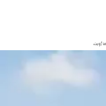
رُوِيت.