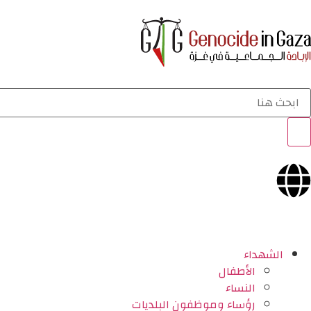
الشهداء
الأطفال
النساء
رؤساء وموظفون البلديات