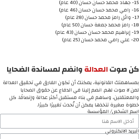
15- جهاد محمد حسان حسان (40 عام)
16- رامي محمد حسان حسان (46 عام)
17- وائل رامز محمد حسان (28 عام)
18- رامز محمد جمعة حسان (50 عام)
19- إبراهيم محمد حسان حسان (43 عام)
20- علي رامي محمد حسان (25 عام)
كن صوت
العدالة
وانضم لمساندة الضحايا
بمساهمتك القانونية، يمكنك أن تكون الفارق في تحقيق العدالة
لمن لا صوت لهم. انضم إلينا في الدفاع عن حقوق الضحايا
والمعتقلين، وساهم في بناء مستقبل أكثر عدالة وإنصافًا. كل
خطوة صغيرة تتخذها يمكن أن تُحدث تغييرًا كبيرًا.
اسم الشخص/ المؤسسة
البريد الالكتروني