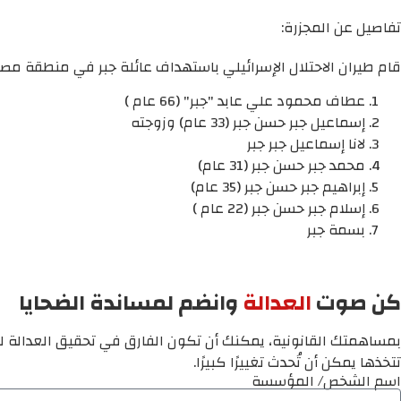
تفاصيل عن المجزرة:
قام طيران الاحتلال الإسرائيلي باستهداف عائلة جبر في منطقة مصبح محافظة رفح
عطاف محمود علي عابد "جبر" (66 عام )
إسماعيل جبر حسن جبر (33 عام) وزوجته
لانا إسماعيل جبر جبر
محمد جبر حسن جبر (31 عام)
إبراهيم جبر حسن جبر (35 عام)
إسلام جبر حسن جبر (22 عام )
بسمة جبر
كن صوت
العدالة
وانضم لمساندة الضحايا
بمساهمتك القانونية، يمكنك أن تكون الفارق في تحقيق العدالة لم
تتخذها يمكن أن تُحدث تغييرًا كبيرًا.
اسم الشخص/ المؤسسة