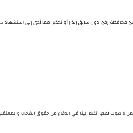
. دون سابق إنذار أو تحذير، مما أدى إلى استشهاد 13 شهيد عُرف من شهداء :
ن لا صوت لهم. انضم إلينا في الدفاع عن حقوق الضحايا والمعتقل