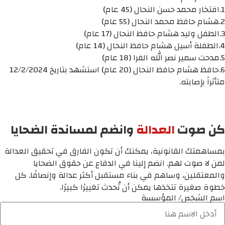
1.افتخار محمد حسن النحال (45 عام)
2.هشام حافظ محمد النحال (55 عام)
3.الطفل وليد هشام حافظ النحال (17 عام)
4.الطفلة أسيل هشام حافظ النحال (14 عام)
5.مدحت سمير نصر الله الفرا (18 عام)
6.حافظ هشام حافظ النحال (20 عام) استشهد بتاريخ 12/2/2024
متأثراً بإصابته.
كن صوت
العدالة
وانضم لمساندة الضحايا
بمساهمتك القانونية، يمكنك أن تكون الفارق في تحقيق العدالة
لمن لا صوت لهم. انضم إلينا في الدفاع عن حقوق الضحايا
والمعتقلين، وساهم في بناء مستقبل أكثر عدالة وإنصافًا. كل
خطوة صغيرة تتخذها يمكن أن تُحدث تغييرًا كبيرًا.
اسم الشخص/ المؤسسة