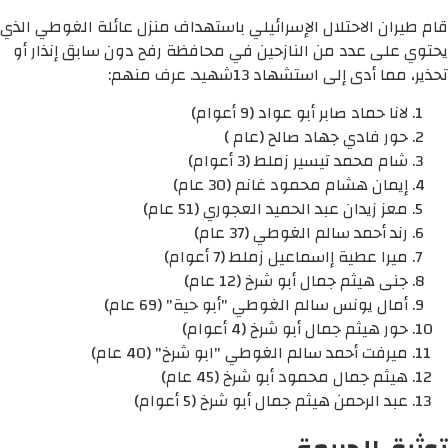
قام طيران الاحتلال الإسرائيلي باستهداف منزل عائلة الغوطي الذي
يحتوي على عدد من النازحين في محافظة رفح دون سابق إنذار أو
تحذير، مما أدى إلى استشهاد 13شهيد. عرف منهم:
لانا حماد صابر أبو عواد (9 أعوام)
حور فادي جهاد صالح (عام )
شام محمد تيسير زملط (3 أعوام)
إيمان هشام محمود غانم (30 عام)
معز زيدان عبد الحميد العجوري (51 عام)
رند أحمد سالم الغوطي (37 عام)
ميرا عطية إاسماعيل زملط (7 أعوام)
جنى هيثم جمال أبو شرخ (12 عام)
أمال يونس سالم الغوطي "أبو حية" (69 عام)
حور هيثم جمال أبو شرخ (4 أعوام)
ميرفت أحمد سالم الغوطي "ابو شرخ" (40 عام)
هيثم جمال محمود أبو شرخ (45 عام)
عبد الرحمن هيثم جمال أبو شرخ (5 أعوام)