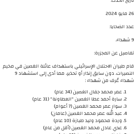
تاريخ الحدث:
26 مايو 2024
عدد الضحايا:
9 شهداء.
تفاصيل عن المجزرة:
قام طيران الاحتلال الإسرائيلي باستهداف عائلة الغصين في مخيم
النصيرات. دون سابق إنذار أو تحذير، مما أدى إلى استشهاد 9
شهداء عُرف من شهداء :
عمر محمد جفال الغصين (34 عام)
سارة أحمد عطا الغصين "العطاونة" (31 عام)
سوار عمر محمد الغصين (7 أعوام)
عبد الله عمر محمد الغصين (عامان)
وردة محمود وليد طبازة (10 عام)
عدي عادل محمد الغصين (أقل من عام)