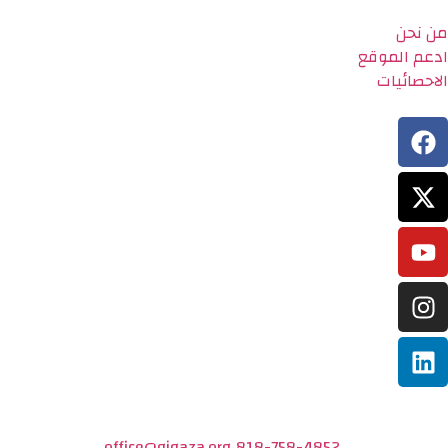
من نحن
ادعم الموقع
الاحصائيات
office@gigaza.org
818-758-4852