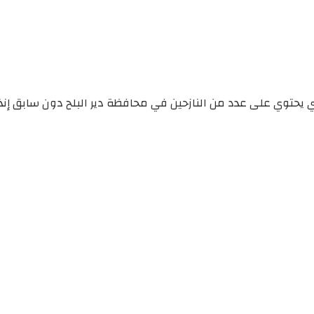
وي على عدد من النازحين في محافظة دير البلح دون سابق إنذار أو تحذير، م