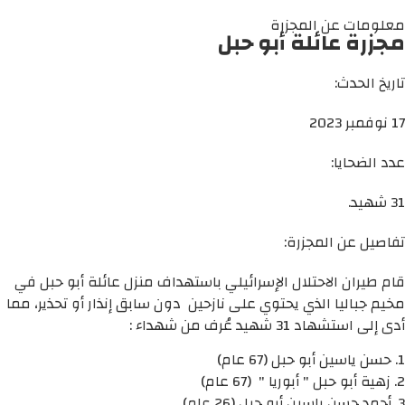
معلومات عن المجزرة
مجزرة عائلة أبو حبل
تاريخ الحدث:
17 نوفمبر 2023
عدد الضحايا:
31 شهيد.
تفاصيل عن المجزرة:
قام طيران الاحتلال الإسرائيلي باستهداف منزل عائلة أبو حبل في
مخيم جباليا الذي يحتوي على نازحين دون سابق إنذار أو تحذير، مما
أدى إلى استشهاد 31 شهيد عُرف من شهداء :
1. حسن ياسين أبو حبل (67 عام)
2. زهية أبو حبل " أبوريا " (67 عام)
3. أحمد حسن ياسين أبو حبل (26 عام)