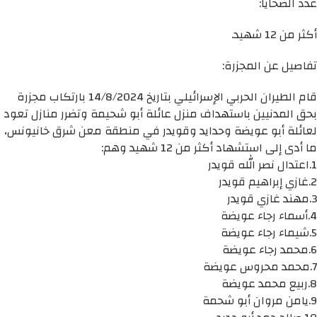
عدد الضحايا:
أكثر من 12 شهيد.
تفاصيل عن المجزرة:
قام الطيران الحربي الإسرائيلي بتاريخ 14/8/2024 بارتكاب مجزرة
بحق المدنيين باستهداف منزل عائلة أبو شحيمة وتضرر منازل تعود
لعائلة أبو عويضة وحدايد وقويدر في منطقة معن شرق خانيونس،
ما أدى إلى استشهاد أكثر من 12 شهيد وهم:
1.اعتدال نصر الله قويدر
2.غازي إبراهيم قويدر
3.مهند غازي قويدر
4.أسماء رجاء عويضة
5.شيماء رجاء عويضة
6.محمد رجاء عويضة
7.محمد محروس عويضة
8.ربيع محمد عويضة
9.يامن مروان أبو شحمة