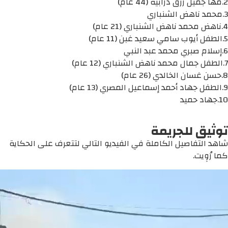
2.مها جميل رزق درابيه (44 عام)
3.محمد ناهض الشنباري
4.ناهض محمد ناهض الشنباري (21 عام)
5.الطفل أيوب سامي سعيد غبن (11 عام)
6.إسلام صبري محمد عبد النبي
7.الطفل جمال محمد ناهض الشنباري (12 عام)
8.حسن غسان الخالدي (26 عام)
9.الطفل جهاد أحمد إسماعيل المصري (13 عام)
10.جهاد حميد
توثيق للجريمة
شاهد التفاصيل الكاملة في الفيديو التالي لتتعرف على الحكاية
كما رُوِيت.