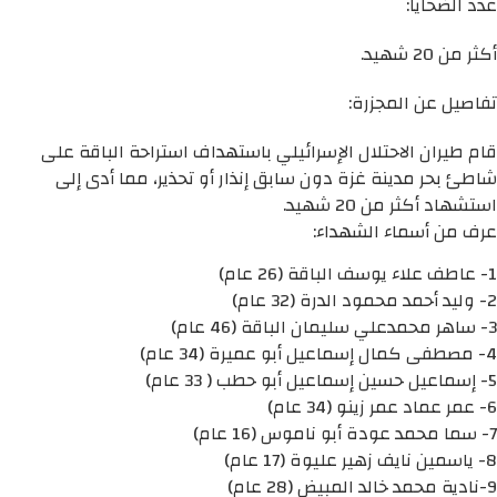
عدد الضحايا:
أكثر من 20 شهيد.
تفاصيل عن المجزرة:
قام طيران الاحتلال الإسرائيلي باستهداف استراحة الباقة على
شاطئ بحر مدينة غزة دون سابق إنذار أو تحذير، مما أدى إلى
استشهاد أكثر من 20 شهيد.
عرف من أسماء الشهداء:
1- عاطف علاء يوسف الباقة (26 عام)
2- وليد أحمد محمود الدرة (32 عام)
3- ساهر محمدعلي سليمان الباقة (46 عام)
4- مصطفى كمال إسماعيل أبو عميرة (34 عام)
5- إسماعيل حسين إسماعيل أبو حطب ( 33 عام)
6- عمر عماد عمر زينو (34 عام)
7- سما محمد عودة أبو ناموس (16 عام)
8- ياسمين نايف زهير عليوة (17 عام)
9-نادية محمد خالد المبيض (28 عام)