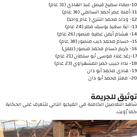
10-صفاء سميح فيصل عبد الهادي (31 عام)
11-أمنة عمر أحمد السالمي (36 عام)
12- وداد محمد التتري ( عام واحد)
13- آية سعيد يوسف مطر (24 عام)
14- هشام أيمن عطية منصور (26 عام)
15- حسام محمد ديب منصور (38 عام)
16- كريم حسام محمد منصور (طفل)
17-رغد علاء موسى أبو سلطان (21 عام)
18- نداء حبيب خضر المشهراوي (23 عام)
19- هادي محمد أبو دان
20- معتز محمد أبو دان
توثيق للجريمة
شاهد التفاصيل الكاملة في الفيديو التالي لتتعرف على الحكاية
كما رُوِيت.